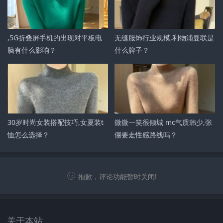
,5G折叠屏手机的出现对平板电
无缝服饰行业规模,利物浦曼联是
脑有什么影响？
什么牌子？
30岁时尚女装搭配技巧,女夏装t
微微一笑很倾城 mc气质韩少,张
恤怎么选择？
俪要走性感路线吗？
抱歉，评论功能暂时关闭!
关于本站