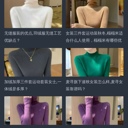
无缝服装的优点,羽绒服无缝工艺
女装三件套运动装秋冬,榻榻米适
优缺点？
合什么人使用，榻榻米有哪些优
势？
加绒加厚三件套运动套装女士,一
麦寻旗下速映女装怎么样,麦寻女
体绒是多厚？
装靠谱吗？