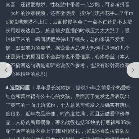
南音，还很爱撒娇。性格憨中带着一点沙雕，可参考抖音
一大堆的沙雕视频，还有微博搜一搜许佳琪摇花手…早年m
c据说嘴笨搭不上话，后面慢慢学会了一点不过还是不太擅
长用嘴表达自己。总选前夕直播的时候压力太大哭了，眼
泪掉下来的一瞬间就把脸躲出了镜头，总的来说不爱卖
惨，默默努力的类型。据说最近总选大热选手退选好几个
还是第七的原因是不会卖惨也不爱催票，心疼粉丝（本人
并不搞河这句话是道听途说仅作参考，也没有影射高位家
不心疼粉丝的意思）
4.造型问题 ：
早年是长发软妹，据说15年之前是个热爱粉
红色和蕾丝裙有公主心的女孩。后面剪了短发之后表现出
了英气的一面开始涨粉，个人意见剪短发之后确实有辨识
度很多。近年衣品绝佳，时尚度拉满，而且还酷爱平价单
品，人称贫民窟偶像，著名战役包括30块的打底裤和35块
穿了两年的睡衣穿上了韩国颁奖礼，据说还喜欢拉着队友