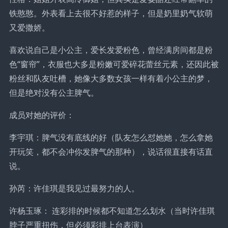
铁憨憨。外表看上去很不好惹的样子，但是奶里奶气软萌
又爱撒娇。
喜欢说自己是小公主，爱长发爱粉色，曾经满房间都是粉
色“窗帘”，衣服也大多是粉嫩可爱碎花蕾丝元素，还因此被
粉丝和队友吐槽，她像大多数女孩一样有着小公主的梦，
但是绝对没有公主脾气。
成员对她的评价：
李宇琪：脾气没有底线的好（队友怎么怼她她，怎么拿她
开玩笑，都不会冲你发脾气的那种），说话很直接有话直
说。
孙芮：许佳琪是我见过最努力的人。
许杨玉琢： 连彩排的时候都不知道怎么划水（当时许佳琪
脖子严重扭伤，但必须彩排上台表演）