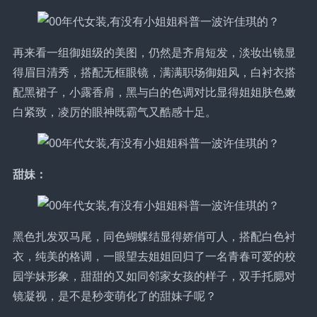
再来看一组御姐级的美图，仍然是齐肩短发，淡妆出镜显
得眉目清秀，搭配无框眼镜，满满职场御姐风，白衬衣搭
配黑裙子，小露香肩，黑与白的色调对比显得姐姐肤色嫩
白紧致，凌厉的眼神既霸气又酷感十足。
甜妹：
黑色扎发双马尾，同色蝴蝶结显得娇俏可人，搭配白色衬
衣，纯美的格调，一眼望去姐姐回归了一名青春可爱的校
园学妹形象，甜甜的又如同邻家女孩的样子，双手托腮对
镜凝视，是不是秒变萌化了的甜妹子呢？