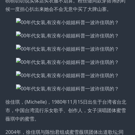
唠唠叨叨说实体店买衣服不划算。粉丝做同款穿搭博的时
候一度担心扒出来她会不会无意中买了大牌山寨。
徐佳琪，(Michelle)，1980年11月15日出生于台湾省台北
市，中国台湾流行乐女歌手、创作人，女子演唱团体蜜雪
薇琪中的蜜雪。
2004年，徐佳琪与陈怡君组成蜜雪薇琪团体出道歌坛;同