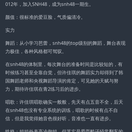
012年，加入SNH48，成为snh48一期生。
颜值：很标准的爱豆脸，气质偏清冷。
实力
舞蹈：从小学习芭蕾，snh48的top级别的舞蹈，舞台表现
力极佳，各种风格都可驾驭。
在snh48的体制里，每次舞台的准备时间是比较短的，有
时候练习甚至全靠自觉，但许佳琪的舞蹈实力却得到了韩
国舞蹈老师和央视舞蹈导演的肯定，可见她的天赋与努
力，期待许佳琪在青2练习后的进步。
唱歌：许佳琪唱歌确实一般般，先天有点五音不全，后天
在snh48也没有专业系统的训练，唱歌的时候有点不自
信，但是我觉得她音色很好听，音准也一直有进步。
性格：姐姐外表高冷御姐，但其实是爱耍酷还经常翻车的